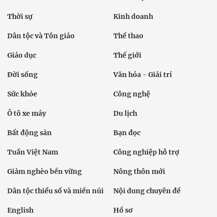
Thời sự
Kinh doanh
Dân tộc và Tôn giáo
Thể thao
Giáo dục
Thế giới
Đời sống
Văn hóa - Giải trí
Sức khỏe
Công nghệ
Ô tô xe máy
Du lịch
Bất động sản
Bạn đọc
Tuần Việt Nam
Công nghiệp hỗ trợ
Giảm nghèo bền vững
Nông thôn mới
Dân tộc thiểu số và miền núi
Nội dung chuyên đề
English
Hồ sơ