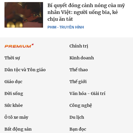
Bí quyết đóng cảnh nóng của mỹ
nhân Việt: người uống bia, kẻ
chịu ăn tát
PHIM - TRUYỀN HÌNH
Chính trị
Thời sự
Kinh doanh
Dân tộc và Tôn giáo
Thể thao
Giáo dục
Thế giới
Đời sống
Văn hóa - Giải trí
Sức khỏe
Công nghệ
Ô tô xe máy
Du lịch
Bất động sản
Bạn đọc