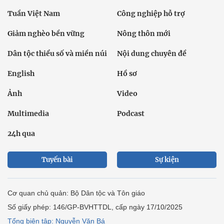
Tuần Việt Nam
Công nghiệp hỗ trợ
Giảm nghèo bền vững
Nông thôn mới
Dân tộc thiểu số và miền núi
Nội dung chuyên đề
English
Hồ sơ
Ảnh
Video
Multimedia
Podcast
24h qua
Tuyến bài
Sự kiện
Cơ quan chủ quản: Bộ Dân tộc và Tôn giáo
Số giấy phép: 146/GP-BVHTTDL, cấp ngày 17/10/2025
Tổng biên tập: Nguyễn Văn Bá