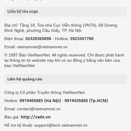
Liên hệ tòa soạn
Địa chỉ: Tầng 18, Toà nhà Cục Viễn thông (VNTA), 68 Dương
Đình Nghệ, phường Cầu Giấy, TP. Hà Nội.
Điện thoại:
02439369898
- Hotline:
0923457788
Email: vietnamnet@vietnamnet.vn
© 1997 Báo VietNamNet. All rights reserved. Chỉ được phát hành
lại thông tin từ website này khi có sự đồng ý bằng văn bản của
báo VietNamNet.
Liên hệ quảng cáo
Công ty Cổ phần Truyền thông VietNamNet
0919405885 (Hà Nội)
0919435885 (Tp.HCM)
Hotline:
-
Email: contact@vietnamnet.vn
http://vads.vn
Báo giá:
Hỗ trợ kỹ thuật: support@tech.vietnamnet.vn