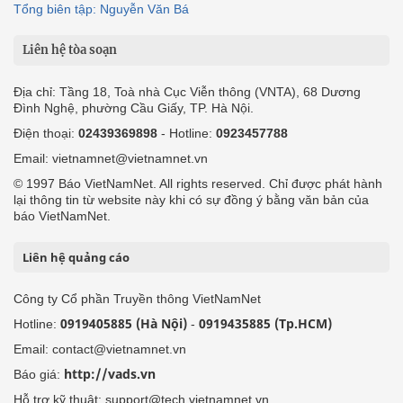
Tổng biên tập: Nguyễn Văn Bá
Liên hệ tòa soạn
Địa chỉ: Tầng 18, Toà nhà Cục Viễn thông (VNTA), 68 Dương
Đình Nghệ, phường Cầu Giấy, TP. Hà Nội.
Điện thoại:
02439369898
- Hotline:
0923457788
Email: vietnamnet@vietnamnet.vn
© 1997 Báo VietNamNet. All rights reserved. Chỉ được phát hành
lại thông tin từ website này khi có sự đồng ý bằng văn bản của
báo VietNamNet.
Liên hệ quảng cáo
Công ty Cổ phần Truyền thông VietNamNet
0919405885 (Hà Nội)
0919435885 (Tp.HCM)
Hotline:
-
Email: contact@vietnamnet.vn
http://vads.vn
Báo giá:
Hỗ trợ kỹ thuật: support@tech.vietnamnet.vn