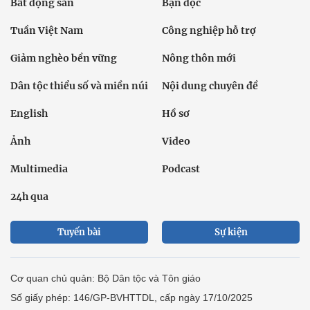
Bất động sản
Bạn đọc
Tuần Việt Nam
Công nghiệp hỗ trợ
Giảm nghèo bền vững
Nông thôn mới
Dân tộc thiểu số và miền núi
Nội dung chuyên đề
English
Hồ sơ
Ảnh
Video
Multimedia
Podcast
24h qua
Tuyến bài
Sự kiện
Cơ quan chủ quản: Bộ Dân tộc và Tôn giáo
Số giấy phép: 146/GP-BVHTTDL, cấp ngày 17/10/2025