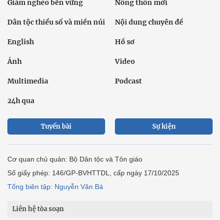
Giảm nghèo bền vững
Nông thôn mới
Dân tộc thiểu số và miền núi
Nội dung chuyên đề
English
Hồ sơ
Ảnh
Video
Multimedia
Podcast
24h qua
Tuyến bài
Sự kiện
Cơ quan chủ quản: Bộ Dân tộc và Tôn giáo
Số giấy phép: 146/GP-BVHTTDL, cấp ngày 17/10/2025
Tổng biên tập: Nguyễn Văn Bá
Liên hệ tòa soạn