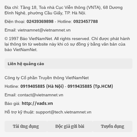
Địa chỉ: Tầng 18, Toà nhà Cục Viễn thông (VNTA), 68 Dương
Đình Nghệ, phường Cầu Giấy, TP. Hà Nội.
Điện thoại:
02439369898
- Hotline:
0923457788
Email: vietnamnet@vietnamnet.vn
© 1997 Báo VietNamNet. All rights reserved. Chỉ được phát hành
lại thông tin từ website này khi có sự đồng ý bằng văn bản của
báo VietNamNet.
Liên hệ quảng cáo
Công ty Cổ phần Truyền thông VietNamNet
0919405885 (Hà Nội)
0919435885 (Tp.HCM)
Hotline:
-
Email: contact@vietnamnet.vn
http://vads.vn
Báo giá:
Hỗ trợ kỹ thuật: support@tech.vietnamnet.vn
Tải ứng dụng
Độc giả gửi bài
Tuyển dụng