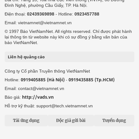
Đình Nghệ, phường Cầu Giấy, TP. Hà Nội.
Điện thoại:
02439369898
- Hotline:
0923457788
Email: vietnamnet@vietnamnet.vn
© 1997 Báo VietNamNet. All rights reserved. Chỉ được phát hành
lại thông tin từ website này khi có sự đồng ý bằng văn bản của
báo VietNamNet.
Liên hệ quảng cáo
Công ty Cổ phần Truyền thông VietNamNet
0919405885 (Hà Nội)
0919435885 (Tp.HCM)
Hotline:
-
Email: contact@vietnamnet.vn
http://vads.vn
Báo giá:
Hỗ trợ kỹ thuật: support@tech.vietnamnet.vn
Tải ứng dụng
Độc giả gửi bài
Tuyển dụng