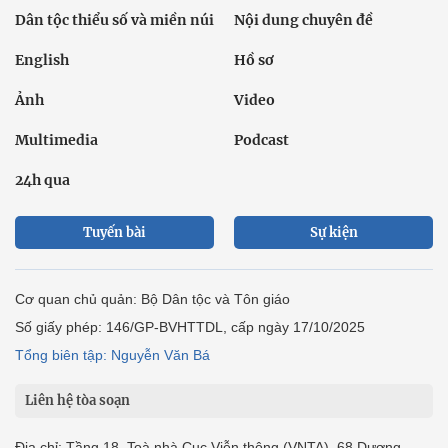
Dân tộc thiểu số và miền núi
Nội dung chuyên đề
English
Hồ sơ
Ảnh
Video
Multimedia
Podcast
24h qua
Tuyến bài
Sự kiện
Cơ quan chủ quản: Bộ Dân tộc và Tôn giáo
Số giấy phép: 146/GP-BVHTTDL, cấp ngày 17/10/2025
Tổng biên tập: Nguyễn Văn Bá
Liên hệ tòa soạn
Địa chỉ: Tầng 18, Toà nhà Cục Viễn thông (VNTA), 68 Dương