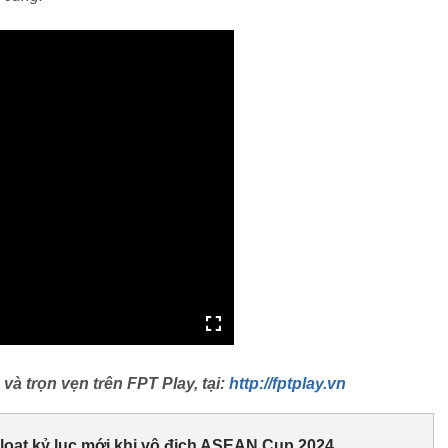
à trọn vẹn trên FPT Play, tại:
http://fptplay.vn
 loạt kỷ lục mới khi vô địch ASEAN Cup 2024