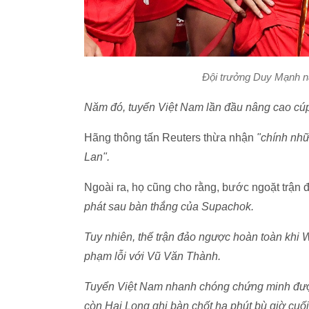
Đội trưởng Duy Mạnh nâ
Năm đó, tuyển Việt Nam lần đầu nâng cao cúp
Hãng thông tấn Reuters thừa nhận
"chính nh
Lan".
Ngoài ra, họ cũng cho rằng, bước ngoặt trận 
phát sau bàn thắng của Supachok.
Tuy nhiên, thế trận đảo ngược hoàn toàn khi W
phạm lỗi với Vũ Văn Thành.
Tuyển Việt Nam nhanh chóng chứng minh được
còn Hai Long ghi bàn chốt hạ phút bù giờ cuối