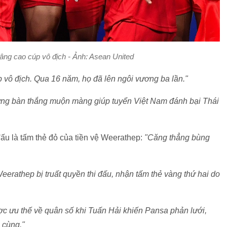
ng cao cúp vô địch - Ảnh: Asean United
 vô địch. Qua 16 năm, họ đã lên ngôi vương ba lần."
ững bàn thắng muộn màng giúp tuyển Việt Nam đánh bại Thái
đấu là tấm thẻ đỏ của tiền vệ Weerathep:
"Căng thẳng bùng
eerathep bị truất quyền thi đấu, nhận tấm thẻ vàng thứ hai do
 ưu thế về quân số khi Tuấn Hải khiến Pansa phản lưới,
 cùng."