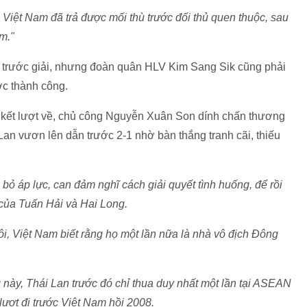
 Việt Nam đã trả được mối thù trước đối thủ quen thuộc, sau
m."
á trước giải, nhưng đoàn quân HLV Kim Sang Sik cũng phải
ợc thành công.
g kết lượt về, chủ công Nguyễn Xuân Son dính chấn thương
 Lan vươn lên dẫn trước 2-1 nhờ bàn thắng tranh cãi, thiếu
bỏ áp lực, can đảm nghĩ cách giải quyết tình huống, để rồi
của Tuấn Hải và Hai Long.
ôi, Việt Nam biết rằng họ một lần nữa là nhà vô địch Đông
này, Thái Lan trước đó chỉ thua duy nhất một lần tại ASEAN
lượt đi trước Việt Nam hồi 2008.