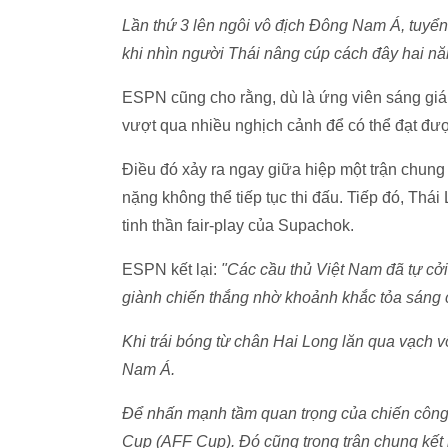
Lần thứ 3 lên ngôi vô địch Đông Nam Á, tuyển
khi nhìn người Thái nâng cúp cách đây hai nă
ESPN cũng cho rằng, dù là ứng viên sáng gi
vượt qua nhiều nghịch cảnh để có thể đạt đư
Điều đó xảy ra ngay giữa hiệp một trận chun
nặng không thể tiếp tục thi đấu. Tiếp đó, Thái
tinh thần fair-play của Supachok.
ESPN kết lại:
"Các cầu thủ Việt Nam đã tự cởi 
giành chiến thắng nhờ khoảnh khắc tỏa sáng 
Khi trái bóng từ chân Hai Long lăn qua vạch v
Nam Á.
Để nhấn mạnh tầm quan trọng của chiến công 
Cup (AFF Cup). Đó cũng trong trận chung kết 