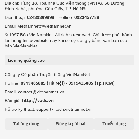
Địa chỉ: Tầng 18, Toà nhà Cục Viễn thông (VNTA), 68 Dương
Đình Nghệ, phường Cầu Giấy, TP. Hà Nội.
Điện thoại:
02439369898
- Hotline:
0923457788
Email: vietnamnet@vietnamnet.vn
© 1997 Báo VietNamNet. All rights reserved. Chỉ được phát hành
lại thông tin từ website này khi có sự đồng ý bằng văn bản của
báo VietNamNet.
Liên hệ quảng cáo
Công ty Cổ phần Truyền thông VietNamNet
0919405885 (Hà Nội)
0919435885 (Tp.HCM)
Hotline:
-
Email: contact@vietnamnet.vn
http://vads.vn
Báo giá:
Hỗ trợ kỹ thuật: support@tech.vietnamnet.vn
Tải ứng dụng
Độc giả gửi bài
Tuyển dụng