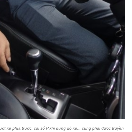
ợt xe phía trước, cài số P khi dừng đỗ xe... cũng phải được truyền