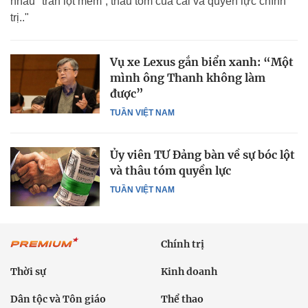
nhau "trấn lột mềm”, thâu tóm của cải và quyền lực chính
trị.."
Vụ xe Lexus gắn biển xanh: “Một
mình ông Thanh không làm
được”
TUẦN VIỆT NAM
Ủy viên TƯ Đảng bàn về sự bóc lột
và thâu tóm quyền lực
TUẦN VIỆT NAM
Chính trị
Thời sự
Kinh doanh
Dân tộc và Tôn giáo
Thể thao