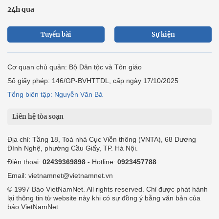
24h qua
Tuyến bài
Sự kiện
Cơ quan chủ quản: Bộ Dân tộc và Tôn giáo
Số giấy phép: 146/GP-BVHTTDL, cấp ngày 17/10/2025
Tổng biên tập: Nguyễn Văn Bá
Liên hệ tòa soạn
Địa chỉ: Tầng 18, Toà nhà Cục Viễn thông (VNTA), 68 Dương
Đình Nghệ, phường Cầu Giấy, TP. Hà Nội.
Điện thoại:
02439369898
- Hotline:
0923457788
Email: vietnamnet@vietnamnet.vn
© 1997 Báo VietNamNet. All rights reserved. Chỉ được phát hành
lại thông tin từ website này khi có sự đồng ý bằng văn bản của
báo VietNamNet.