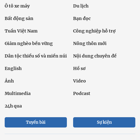
Ô tô xe máy
Du lịch
Bất động sản
Bạn đọc
Tuần Việt Nam
Công nghiệp hỗ trợ
Giảm nghèo bền vững
Nông thôn mới
Dân tộc thiểu số và miền núi
Nội dung chuyên đề
English
Hồ sơ
Ảnh
Video
Multimedia
Podcast
24h qua
Tuyến bài
Sự kiện