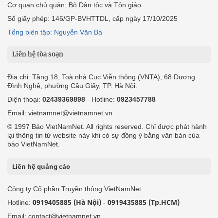
Cơ quan chủ quản: Bộ Dân tộc và Tôn giáo
Số giấy phép: 146/GP-BVHTTDL, cấp ngày 17/10/2025
Tổng biên tập: Nguyễn Văn Bá
Liên hệ tòa soạn
Địa chỉ: Tầng 18, Toà nhà Cục Viễn thông (VNTA), 68 Dương
Đình Nghệ, phường Cầu Giấy, TP. Hà Nội.
Điện thoại:
02439369898
- Hotline:
0923457788
Email: vietnamnet@vietnamnet.vn
© 1997 Báo VietNamNet. All rights reserved. Chỉ được phát hành
lại thông tin từ website này khi có sự đồng ý bằng văn bản của
báo VietNamNet.
Liên hệ quảng cáo
Công ty Cổ phần Truyền thông VietNamNet
0919405885 (Hà Nội)
0919435885 (Tp.HCM)
Hotline:
-
Email: contact@vietnamnet.vn