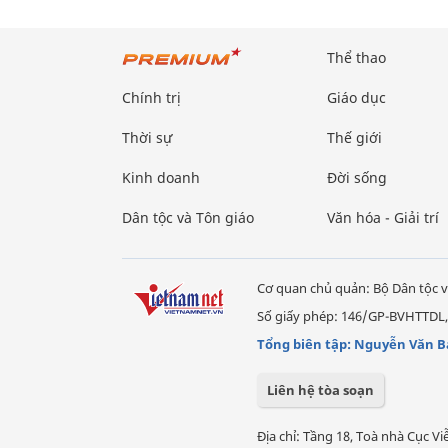
Thể thao
Chính trị
Giáo dục
Thời sự
Thế giới
Kinh doanh
Đời sống
Dân tộc và Tôn giáo
Văn hóa - Giải trí
Cơ quan chủ quản: Bộ Dân tộc v
Số giấy phép: 146/GP-BVHTTDL,
Tổng biên tập: Nguyễn Văn B
Liên hệ tòa soạn
Địa chỉ: Tầng 18, Toà nhà Cục 