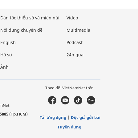
Dân tộc thiểu số và miền núi
Video
Nội dung chuyên đề
Multimedia
English
Podcast
Hồ sơ
24h qua
Ảnh
Theo dõi VietNamNet trên
amNet
5885 (Tp.HCM)
Tải ứng dụng
Độc giả gửi bài
Tuyển dụng