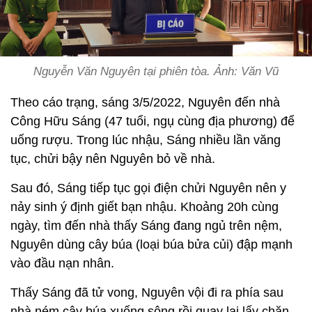
Nguyễn Văn Nguyên tại phiên tòa. Ảnh: Văn Vũ
Theo cáo trạng, sáng 3/5/2022, Nguyên đến nhà
Công Hữu Sáng (47 tuổi, ngụ cùng địa phương) để
uống rượu. Trong lúc nhậu, Sáng nhiều lần văng
tục, chửi bậy nên Nguyên bỏ về nhà.
Sau đó, Sáng tiếp tục gọi điện chửi Nguyên nên y
nảy sinh ý định giết bạn nhậu. Khoảng 20h cùng
ngày, tìm đến nhà thấy Sáng đang ngủ trên nệm,
Nguyên dùng cây búa (loại búa bửa củi) đập mạnh
vào đầu nạn nhân.
Thấy Sáng đã tử vong, Nguyên vội đi ra phía sau
nhà ném cây búa xuống sông rồi quay lại lấy chăn