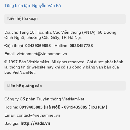
Tổng biên tập: Nguyễn Văn Bá
Liên hệ tòa soạn
Địa chỉ: Tầng 18, Toà nhà Cục Viễn thông (VNTA), 68 Dương
Đình Nghệ, phường Cầu Giấy, TP. Hà Nội.
Điện thoại:
02439369898
- Hotline:
0923457788
Email: vietnamnet@vietnamnet.vn
© 1997 Báo VietNamNet. All rights reserved. Chỉ được phát hành
lại thông tin từ website này khi có sự đồng ý bằng văn bản của
báo VietNamNet.
Liên hệ quảng cáo
Công ty Cổ phần Truyền thông VietNamNet
0919405885 (Hà Nội)
0919435885 (Tp.HCM)
Hotline:
-
Email: contact@vietnamnet.vn
http://vads.vn
Báo giá: