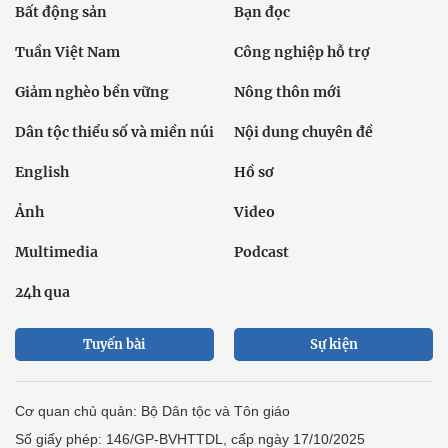
Bất động sản
Bạn đọc
Tuần Việt Nam
Công nghiệp hỗ trợ
Giảm nghèo bền vững
Nông thôn mới
Dân tộc thiểu số và miền núi
Nội dung chuyên đề
English
Hồ sơ
Ảnh
Video
Multimedia
Podcast
24h qua
Tuyến bài
Sự kiện
Cơ quan chủ quản: Bộ Dân tộc và Tôn giáo
Số giấy phép: 146/GP-BVHTTDL, cấp ngày 17/10/2025