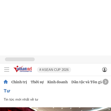
# ASEAN CUP 2026
Chính trị
Thời sự
Kinh doanh
Dân tộc và Tôn giáo
tư
Tin tức mới nhất về
tư