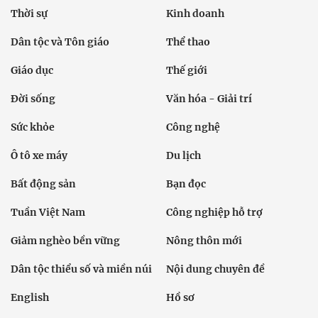
Thời sự
Kinh doanh
Dân tộc và Tôn giáo
Thể thao
Giáo dục
Thế giới
Đời sống
Văn hóa - Giải trí
Sức khỏe
Công nghệ
Ô tô xe máy
Du lịch
Bất động sản
Bạn đọc
Tuần Việt Nam
Công nghiệp hỗ trợ
Giảm nghèo bền vững
Nông thôn mới
Dân tộc thiểu số và miền núi
Nội dung chuyên đề
English
Hồ sơ