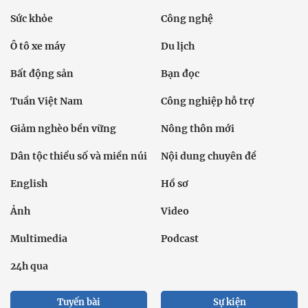
Sức khỏe
Công nghệ
Ô tô xe máy
Du lịch
Bất động sản
Bạn đọc
Tuần Việt Nam
Công nghiệp hỗ trợ
Giảm nghèo bền vững
Nông thôn mới
Dân tộc thiểu số và miền núi
Nội dung chuyên đề
English
Hồ sơ
Ảnh
Video
Multimedia
Podcast
24h qua
Tuyến bài
Sự kiện