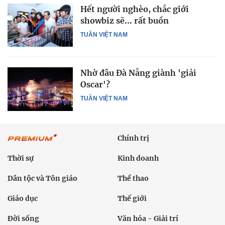
Hết người nghèo, chắc giới
showbiz sẽ... rất buồn
TUẦN VIỆT NAM
Nhờ đâu Đà Nẵng giành 'giải
Oscar'?
TUẦN VIỆT NAM
Chính trị
Thời sự
Kinh doanh
Dân tộc và Tôn giáo
Thể thao
Giáo dục
Thế giới
Đời sống
Văn hóa - Giải trí