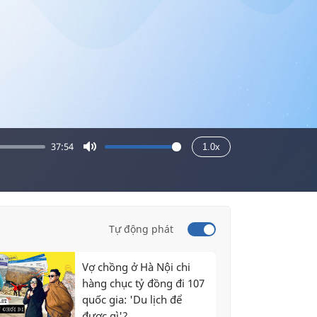
37:54
1.0x
Mute
Tự động phát
Vợ chồng ở Hà Nội chi
hàng chục tỷ đồng đi 107
quốc gia: 'Du lịch để
được gì'?