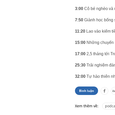
3:00
Cô bé nghèo và ư
7:50
Giành học bổng s
11:20
Lao vào kiếm ti
15:00
Những chuyến du 
17:00
2,5 tháng tới T
25:30
Trải nghiệm đá
32:00
Tự hào thiên n
Bình luận
Xem thêm về:
podca