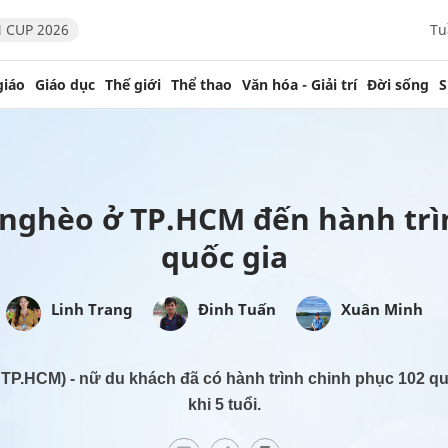
 CUP 2026
Tu
giáo
Giáo dục
Thế giới
Thể thao
Văn hóa - Giải trí
Đời sống
S
nghèo ở TP.HCM đến hành trì
quốc gia
Linh Trang
Đinh Tuấn
Xuân Minh
TP.HCM) - nữ du khách đã có hành trình chinh phục 102 quố
khi 5 tuổi.