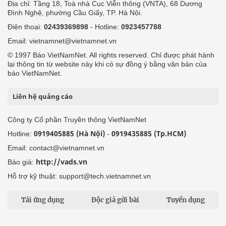
Địa chỉ: Tầng 18, Toà nhà Cục Viễn thông (VNTA), 68 Dương
Đình Nghệ, phường Cầu Giấy, TP. Hà Nội.
Điện thoại:
02439369898
- Hotline:
0923457788
Email: vietnamnet@vietnamnet.vn
© 1997 Báo VietNamNet. All rights reserved. Chỉ được phát hành
lại thông tin từ website này khi có sự đồng ý bằng văn bản của
báo VietNamNet.
Liên hệ quảng cáo
Công ty Cổ phần Truyền thông VietNamNet
0919405885 (Hà Nội)
0919435885 (Tp.HCM)
Hotline:
-
Email: contact@vietnamnet.vn
http://vads.vn
Báo giá:
Hỗ trợ kỹ thuật: support@tech.vietnamnet.vn
Tải ứng dụng
Độc giả gửi bài
Tuyển dụng