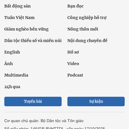
Bất động sản
Bạn đọc
Tuần Việt Nam
Công nghiệp hỗ trợ
Giảm nghèo bền vững
Nông thôn mới
Dân tộc thiểu số và miền núi
Nội dung chuyên đề
English
Hồ sơ
Ảnh
Video
Multimedia
Podcast
24h qua
Tuyến bài
Sự kiện
Cơ quan chủ quản: Bộ Dân tộc và Tôn giáo
Số giấy phép: 146/GP-BVHTTDL, cấp ngày 17/10/2025