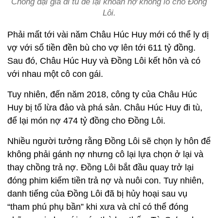
Chồng đại gia đi tù để lại khoản nợ khổng lồ cho Đồng
Lôi.
Phải mất tới vài năm Châu Húc Huy mới có thể ly dị
vợ với số tiền đền bù cho vợ lên tới 611 tỷ đồng.
Sau đó, Châu Húc Huy và Đồng Lôi kết hôn và có
với nhau một cô con gái.
Tuy nhiên, đến năm 2018, công ty của Châu Húc
Huy bị tố lừa đảo và phá sản. Châu Húc Huy đi tù,
để lại món nợ 474 tỷ đồng cho Đồng Lôi.
Nhiều người tưởng rằng Đồng Lôi sẽ chọn ly hôn để
không phải gánh nợ nhưng cô lại lựa chọn ở lại và
thay chồng trả nợ. Đồng Lôi bắt đầu quay trở lại
đóng phim kiếm tiền trả nợ và nuôi con. Tuy nhiên,
danh tiếng của Đồng Lôi đã bị hủy hoại sau vụ
“tham phú phụ bần” khi xưa và chỉ có thể đóng