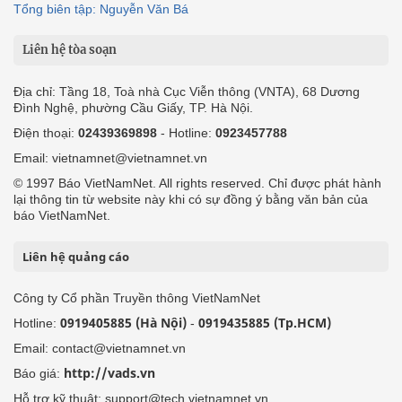
Tổng biên tập: Nguyễn Văn Bá
Liên hệ tòa soạn
Địa chỉ: Tầng 18, Toà nhà Cục Viễn thông (VNTA), 68 Dương
Đình Nghệ, phường Cầu Giấy, TP. Hà Nội.
Điện thoại:
02439369898
- Hotline:
0923457788
Email: vietnamnet@vietnamnet.vn
© 1997 Báo VietNamNet. All rights reserved. Chỉ được phát hành
lại thông tin từ website này khi có sự đồng ý bằng văn bản của
báo VietNamNet.
Liên hệ quảng cáo
Công ty Cổ phần Truyền thông VietNamNet
0919405885 (Hà Nội)
0919435885 (Tp.HCM)
Hotline:
-
Email: contact@vietnamnet.vn
http://vads.vn
Báo giá:
Hỗ trợ kỹ thuật: support@tech.vietnamnet.vn