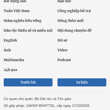
Bất động sản
Bạn đọc
Tuần Việt Nam
Công nghiệp hỗ trợ
Giảm nghèo bền vững
Nông thôn mới
Dân tộc thiểu số và miền núi
Nội dung chuyên đề
English
Hồ sơ
Ảnh
Video
Multimedia
Podcast
24h qua
Tuyến bài
Sự kiện
Cơ quan chủ quản: Bộ Dân tộc và Tôn giáo
Số giấy phép: 146/GP-BVHTTDL, cấp ngày 17/10/2025