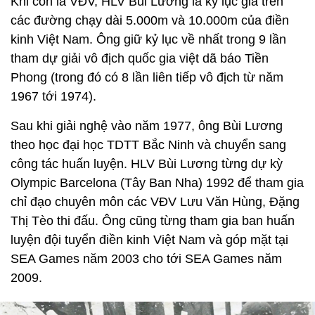
Khi còn là VĐV, HLV Bùi Lương là kỷ lục gia trên
các đường chạy dài 5.000m và 10.000m của điền
kinh Việt Nam. Ông giữ kỷ lục về nhất trong 9 lần
tham dự giải vô địch quốc gia việt dã báo Tiền
Phong (trong đó có 8 lần liên tiếp vô địch từ năm
1967 tới 1974).
Sau khi giải nghệ vào năm 1977, ông Bùi Lương
theo học đại học TDTT Bắc Ninh và chuyển sang
công tác huấn luyện. HLV Bùi Lương từng dự kỳ
Olympic Barcelona (Tây Ban Nha) 1992 để tham gia
chỉ đạo chuyên môn các VĐV Lưu Văn Hùng, Đặng
Thị Tèo thi đấu. Ông cũng từng tham gia ban huấn
luyện đội tuyển điền kinh Việt Nam và góp mặt tại
SEA Games năm 2003 cho tới SEA Games năm
2009.