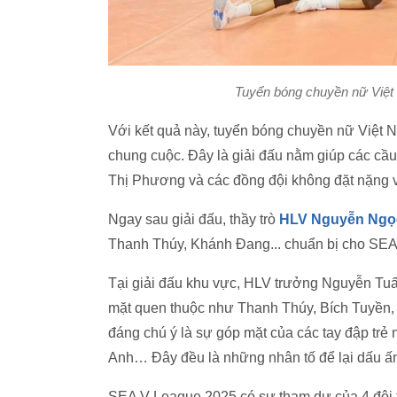
Tuyển bóng chuyền nữ Việt N
Với kết quả này, tuyển bóng chuyền nữ Việt Na
chung cuộc. Đây là giải đấu nằm giúp các cầu 
Thị Phương và các đồng đội không đặt nặng v
Ngay sau giải đấu, thầy trò
HLV Nguyễn Ngọ
Thanh Thúy, Khánh Đang... chuẩn bị cho SEA
Tại giải đấu khu vực, HLV trưởng Nguyễn Tu
mặt quen thuộc như Thanh Thúy, Bích Tuyền,
đáng chú ý là sự góp mặt của các tay đập tr
Anh… Đây đều là những nhân tố để lại dấu ấ
SEA V-League 2025 có sự tham dự của 4 đội t