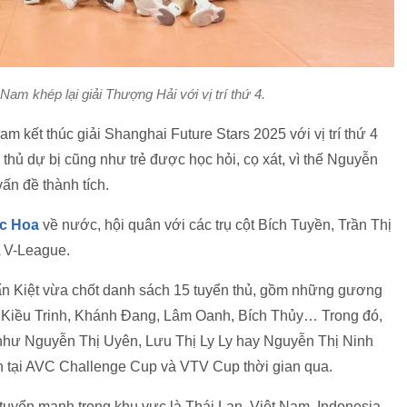
am khép lại giải Thượng Hải với vị trí thứ 4.
m kết thúc giải Shanghai Future Stars 2025 với vị trí thứ 4
thủ dự bị cũng như trẻ được học hỏi, cọ xát, vì thế Nguyễn
ấn đề thành tích.
c Hoa
về nước, hội quân với các trụ cột Bích Tuyền, Trần Thị
 V-League.
ấn Kiệt vừa chốt danh sách 15 tuyển thủ, gồm những gương
 Kiều Trinh, Khánh Đang, Lâm Oanh, Bích Thủy… Trong đó,
ẻ như Nguyễn Thị Uyên, Lưu Thị Ly Ly hay Nguyễn Thị Ninh
n tại AVC Challenge Cup và VTV Cup thời gian qua.
uyển mạnh trong khu vực là Thái Lan, Việt Nam, Indonesia