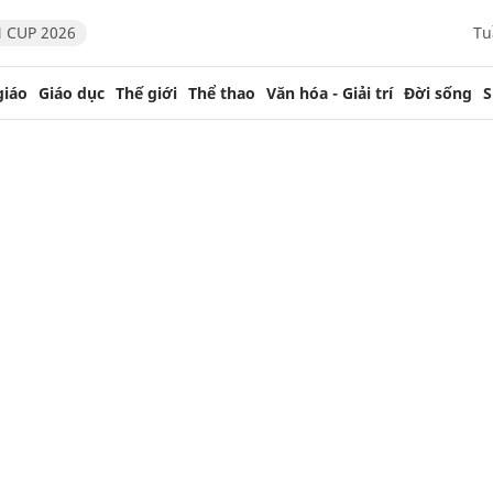
 CUP 2026
Tu
giáo
Giáo dục
Thế giới
Thể thao
Văn hóa - Giải trí
Đời sống
S