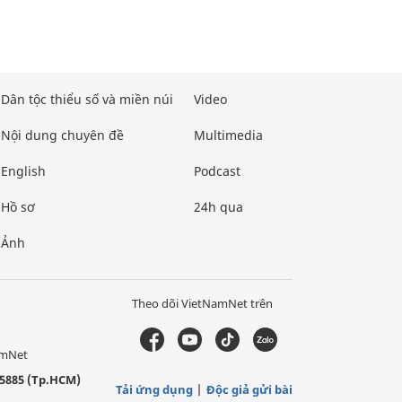
Dân tộc thiểu số và miền núi
Video
Nội dung chuyên đề
Multimedia
English
Podcast
Hồ sơ
24h qua
Ảnh
Theo dõi VietNamNet trên
amNet
5885 (Tp.HCM)
Tải ứng dụng
Độc giả gửi bài