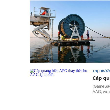
THỊ TRƯỜ
Cáp qu
(GameSao.
AAG, vừa 