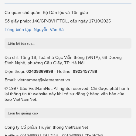
Cơ quan chủ quản: Bộ Dân tộc và Tôn giáo
Số giấy phép: 146/GP-BVHTTDL, cấp ngày 17/10/2025
Tổng biên tập: Nguyễn Văn Bá
Liên hệ tòa soạn
Địa chỉ: Tầng 18, Toà nhà Cục Viễn thông (VNTA), 68 Dương
Đình Nghệ, phường Cầu Giấy, TP. Hà Nội.
Điện thoại:
02439369898
- Hotline:
0923457788
Email: vietnamnet@vietnamnet.vn
© 1997 Báo VietNamNet. All rights reserved. Chỉ được phát hành
lại thông tin từ website này khi có sự đồng ý bằng văn bản của
báo VietNamNet.
Liên hệ quảng cáo
Công ty Cổ phần Truyền thông VietNamNet
Hotline:
-
0919405885 (Hà Nội)
0919435885 (Tp.HCM)