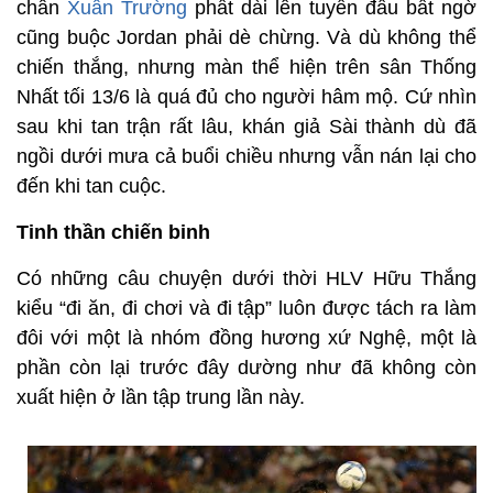
chân
Xuân Trường
phất dài lên tuyến đầu bất ngờ
cũng buộc Jordan phải dè chừng. Và dù không thể
chiến thắng, nhưng màn thể hiện trên sân Thống
Nhất tối 13/6 là quá đủ cho người hâm mộ. Cứ nhìn
sau khi tan trận rất lâu, khán giả Sài thành dù đã
ngồi dưới mưa cả buổi chiều nhưng vẫn nán lại cho
đến khi tan cuộc.
Tinh thần chiến binh
Có những câu chuyện dưới thời HLV Hữu Thắng
kiểu “đi ăn, đi chơi và đi tập” luôn được tách ra làm
đôi với một là nhóm đồng hương xứ Nghệ, một là
phần còn lại trước đây dường như đã không còn
xuất hiện ở lần tập trung lần này.