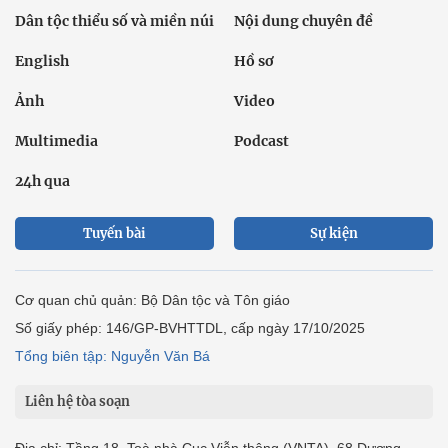
Dân tộc thiểu số và miền núi
Nội dung chuyên đề
English
Hồ sơ
Ảnh
Video
Multimedia
Podcast
24h qua
Tuyến bài
Sự kiện
Cơ quan chủ quản: Bộ Dân tộc và Tôn giáo
Số giấy phép: 146/GP-BVHTTDL, cấp ngày 17/10/2025
Tổng biên tập: Nguyễn Văn Bá
Liên hệ tòa soạn
Địa chỉ: Tầng 18, Toà nhà Cục Viễn thông (VNTA), 68 Dương