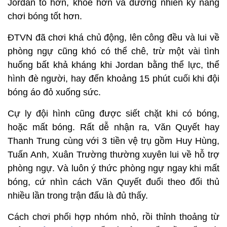
Jordan to hơn, khoẻ hơn và đương nhiên kỹ năng
chơi bóng tốt hơn.
ĐTVN đã chơi khá chủ động, lên công đều và lui về
phòng ngự cũng khó có thể chê, trừ một vài tình
huống bất khả kháng khi Jordan bằng thể lực, thể
hình đè người, hay đến khoảng 15 phút cuối khi đội
bóng áo đỏ xuống sức.
Cự ly đội hình cũng được siết chặt khi có bóng,
hoặc mất bóng. Rất dễ nhận ra, Văn Quyết hay
Thanh Trung cùng với 3 tiền vệ trụ gồm Huy Hùng,
Tuấn Anh, Xuân Trường thường xuyên lui về hỗ trợ
phòng ngự. Và luôn ý thức phòng ngự ngay khi mất
bóng, cứ nhìn cách Văn Quyết đuổi theo đối thủ
nhiều lần trong trận đấu là đủ thấy.
Cách chơi phối hợp nhóm nhỏ, rồi thỉnh thoảng từ