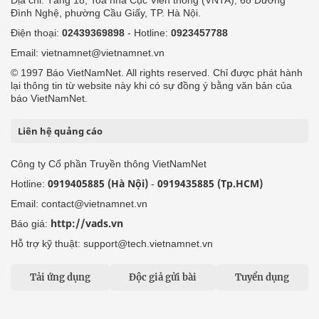
Đình Nghệ, phường Cầu Giấy, TP. Hà Nội.
Điện thoại:
02439369898
- Hotline:
0923457788
Email: vietnamnet@vietnamnet.vn
© 1997 Báo VietNamNet. All rights reserved. Chỉ được phát hành
lại thông tin từ website này khi có sự đồng ý bằng văn bản của
báo VietNamNet.
Liên hệ quảng cáo
Công ty Cổ phần Truyền thông VietNamNet
0919405885 (Hà Nội)
0919435885 (Tp.HCM)
Hotline:
-
Email: contact@vietnamnet.vn
http://vads.vn
Báo giá:
Hỗ trợ kỹ thuật: support@tech.vietnamnet.vn
Tải ứng dụng
Độc giả gửi bài
Tuyển dụng