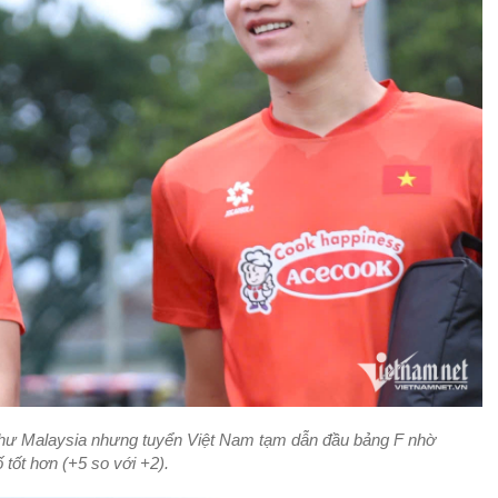
 như Malaysia nhưng tuyển Việt Nam tạm dẫn đầu bảng F nhờ
ố tốt hơn (+5 so với +2).