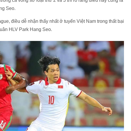
trong cả vòng sơ loại thứ 2 và 3 thì rõ ràng điều này cũng là
ang Seo.
gue, điều dễ nhận thấy nhất ở tuyển Việt Nam trong thất bại
quân HLV Park Hang Seo.