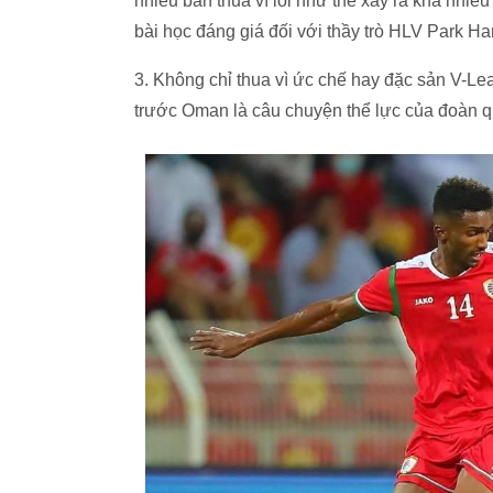
nhiều bàn thua vì lỗi như thế xảy ra khá nhiều 
bài học đáng giá đối với thầy trò HLV Park H
3. Không chỉ thua vì ức chế hay đặc sản V-Lea
trước Oman là câu chuyện thể lực của đoàn 