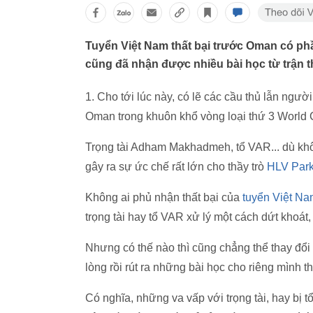
Tuyển Việt Nam thất bại trước Oman có ph
cũng đã nhận được nhiều bài học từ trận t
1. Cho tới lúc này, có lẽ các cầu thủ lẫn ngư
Oman trong khuôn khổ vòng loại thứ 3 World
Trọng tài Adham Makhadmeh, tổ VAR... dù khôn
gây ra sự ức chế rất lớn cho thầy trò
HLV Par
Không ai phủ nhận thất bại của
tuyển Việt N
trọng tài hay tổ VAR xử lý một cách dứt khoát,
Nhưng có thế nào thì cũng chẳng thể thay đổi
lòng rồi rút ra những bài học cho riêng mình 
Có nghĩa, những va vấp với trọng tài, hay bị 