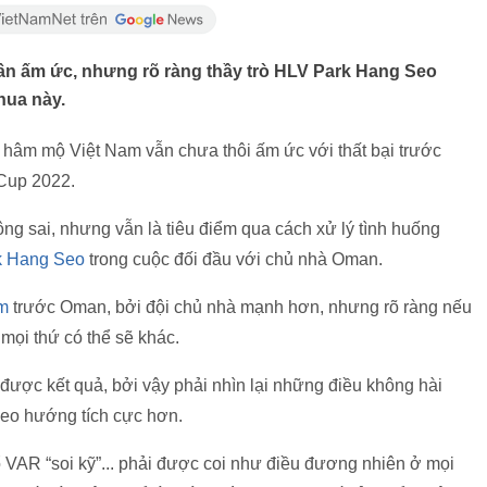
ần ấm ức, nhưng rõ ràng thầy trò HLV Park Hang Seo
hua này.
ời hâm mộ Việt Nam vẫn chưa thôi ấm ức với thất bại trước
 Cup 2022.
g sai, nhưng vẫn là tiêu điểm qua cách xử lý tình huống
k Hang Seo
trong cuộc đối đầu với chủ nhà Oman.
am
trước Oman, bởi đội chủ nhà mạnh hơn, nhưng rõ ràng nếu
 mọi thứ có thể sẽ khác.
 được kết quả, bởi vậy phải nhìn lại những điều không hài
theo hướng tích cực hơn.
tổ VAR “soi kỹ”... phải được coi như điều đương nhiên ở mọi