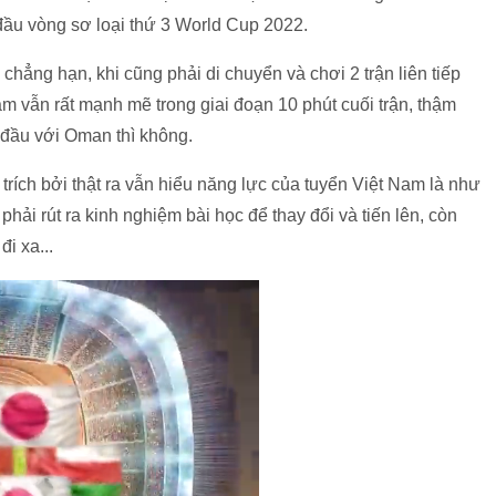
 đầu vòng sơ loại thứ 3 World Cup 2022.
 chẳng hạn, khi cũng phải di chuyển và chơi 2 trận liên tiếp
am vẫn rất mạnh mẽ trong giai đoạn 10 phút cuối trận, thậm
i đầu với Oman thì không.
 trích bởi thật ra vẫn hiểu năng lực của tuyển Việt Nam là như
phải rút ra kinh nghiệm bài học để thay đổi và tiến lên, còn
đi xa...