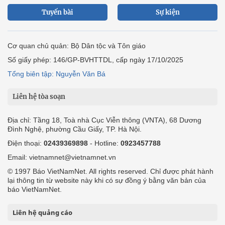
Tuyến bài
Sự kiện
Cơ quan chủ quản: Bộ Dân tộc và Tôn giáo
Số giấy phép: 146/GP-BVHTTDL, cấp ngày 17/10/2025
Tổng biên tập: Nguyễn Văn Bá
Liên hệ tòa soạn
Địa chỉ: Tầng 18, Toà nhà Cục Viễn thông (VNTA), 68 Dương
Đình Nghệ, phường Cầu Giấy, TP. Hà Nội.
Điện thoại:
02439369898
- Hotline:
0923457788
Email: vietnamnet@vietnamnet.vn
© 1997 Báo VietNamNet. All rights reserved. Chỉ được phát hành
lại thông tin từ website này khi có sự đồng ý bằng văn bản của
báo VietNamNet.
Liên hệ quảng cáo