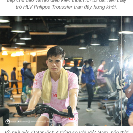
tiếp chu đáo và tạo điều kiện thuận lợi tối đa, nên thầy
trò HLV Phlippe Troussier tràn đầy hứng khởi.
Về múi giờ, Qatar lệch 4 tiếng so với Việt Nam, nên thời