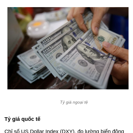
Tỷ giá ngoại tệ
Tỷ giá quốc tế
Chỉ số US Dollar Index (DXY), đo lường biến động