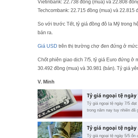
Vietinbank: 22.738 đồng (mua) và 22.808 đồn
Techcombank: 22.715 đồng (mua) và 22.815 đ
So với trước Tết, tỷ giá đồng đô la Mỹ trong
bán ra.
Giá USD
trên thị trường chợ đen đứng ở mức
Chốt phiên giao dịch 7/5, tỷ giá Euro đứng ở
30.492 đồng (mua) và 30.981 (bán). Tỷ giá y
V. Minh
Tỷ giá ngoại tệ ngày
Tỷ giá ngoại tệ ngày 7/5 đạ
trong năm nay tuy nhiên đã 
Tỷ giá ngoại tệ ngày
Tỷ giá ngoại tệ ngày 5/5 ổn