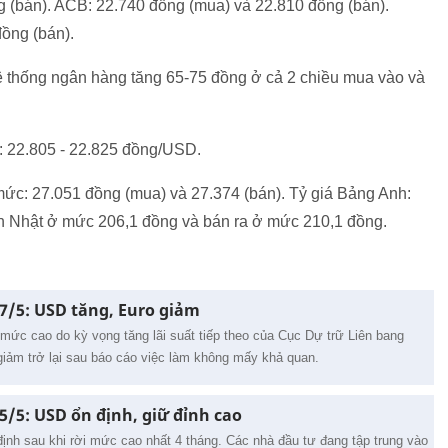
g (bán). ACB: 22.740 đồng (mua) và 22.810 đồng (bán).
ồng (bán).
 hệ thống ngân hàng tăng 65-75 đồng ở cả 2 chiều mua vào và
: 22.805 - 22.825 đồng/USD.
 mức: 27.051 đồng (mua) và 27.374 (bán). Tỷ giá Bảng Anh:
ên Nhật ở mức 206,1 đồng và bán ra ở mức 210,1 đồng.
 7/5: USD tăng, Euro giảm
t mức cao do kỳ vọng tăng lãi suất tiếp theo của Cục Dự trữ Liên bang
giảm trở lại sau báo cáo việc làm không mấy khả quan.
 5/5: USD ổn định, giữ đỉnh cao
 định sau khi rời mức cao nhất 4 tháng. Các nhà đầu tư đang tập trung vào