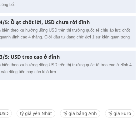
công bố.
4/5: Ồ ạt chốt lời, USD chưa rời đỉnh
ễn biến theo xu hướng đồng USD trên thị trường quốc tế chịu áp lực chốt
quanh đỉnh cao 4 tháng. Giới đầu tư đang chờ đợi 1 sự kiện quan trọng
 3/5: USD treo cao ở đỉnh
ễn biến theo xu hướng đồng USD trên thị trường quốc tế treo cao ở đỉnh 4
vào đồng tiền này còn khá lớn.
 USD
tỷ giá yên Nhật
tỷ giá bảng Anh
tỷ giá Euro