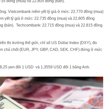
.735 đồng (mua) và 22.805 đồng (bán).
ồng. Vietcombank niêm yết tỷ giá ở mức: 22.770 đồng (mua)
êm yết tỷ giá ở mức: 22.735 đồng (mua) và 22.805 đồng
ng (bán). Techcombank: 22.715 đồng (mua) và 22.815 đồng
rên thị trường thế giới, chỉ số US Dollar Index (DXY), đo
tiền chủ chốt (EUR, JPY, GBP, CAD, SEK, CHF) đứng ở mức
9,25 yen đổi 1 USD và 1,3559 USD đổi 1 bảng Anh.