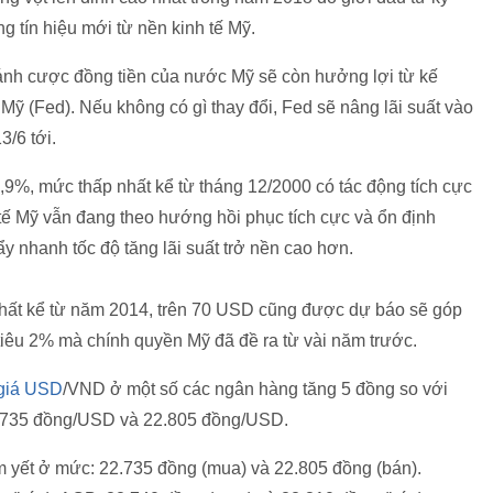
g tín hiệu mới từ nền kinh tế Mỹ.
ánh cược đồng tiền của nước Mỹ sẽ còn hưởng lợi từ kế
Mỹ (Fed). Nếu không có gì thay đổi, Fed sẽ nâng lãi suất vào
/6 tới.
3,9%, mức thấp nhất kể từ tháng 12/2000 có tác động tích cực
tế Mỹ vẫn đang theo hướng hồi phục tích cực và ổn định
y nhanh tốc độ tăng lãi suất trở nền cao hơn.
nhất kể từ năm 2014, trên 70 USD cũng được dự báo sẽ góp
tiêu 2% mà chính quyền Mỹ đã đề ra từ vài năm trước.
 giá USD
/VND ở một số các ngân hàng tăng 5 đồng so với
22.735 đồng/USD và 22.805 đồng/USD.
m yết ở mức: 22.735 đồng (mua) và 22.805 đồng (bán).