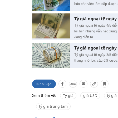
báo cáo việc làm sắp được 
Tỷ giá ngoại tệ ngày 
Tỷ giá ngoại tệ ngày 4/5 di
lời lớn nhưng vẫn neo xung 
đang diễn ra.
Tỷ giá ngoại tệ ngày
Tỷ giá ngoại tệ ngày 3/5 di
tháng nhờ lực cầu đặt cược 
Bình luận
Xem thêm về:
Tỷ giá
giá USD
tỷ giá
tỷ giá trung tâm