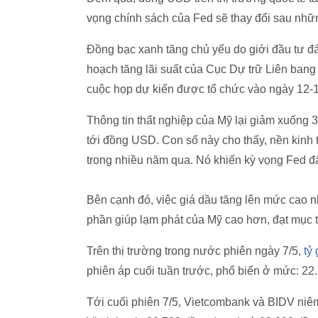
vọng chính sách của Fed sẽ thay đổi sau nhữn
Đồng bạc xanh tăng chủ yếu do giới đầu tư đ
hoạch tăng lãi suất của Cục Dự trữ Liên bang 
cuộc họp dự kiến được tổ chức vào ngày 12-13
Thông tin thất nghiệp của Mỹ lại giảm xuống 
tới đồng USD. Con số này cho thấy, nền kinh 
trong nhiều năm qua. Nó khiến kỳ vọng Fed đẩ
Bên cạnh đó, việc giá dầu tăng lên mức cao 
phần giúp lạm phát của Mỹ cao hơn, đạt mục 
Trên thị trường trong nước phiên ngày 7/5,
tỷ
phiên áp cuối tuần trước, phổ biến ở mức: 
Tới cuối phiên 7/5, Vietcombank và BIDV niê