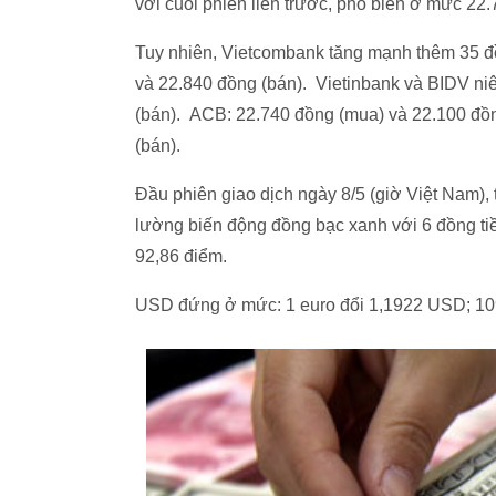
với cuối phiên liền trước, phổ biến ở mức 22
Tuy nhiên, Vietcombank tăng mạnh thêm 35 đ
và 22.840 đồng (bán). Vietinbank và BIDV ni
(bán). ACB: 22.740 đồng (mua) và 22.100 đồ
(bán).
Đầu phiên giao dịch ngày 8/5 (giờ Việt Nam), t
lường biến động đồng bạc xanh với 6 đồng 
92,86 điểm.
USD đứng ở mức: 1 euro đổi 1,1922 USD; 10