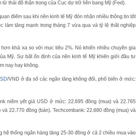
từ thái độ thận trọng của Cục dự trữ liên bang Mỹ (Fed).
an điểm sau khi nền kinh tế Mỹ đón nhận nhiều thông tin tốt
ệc làm tăng mạnh trong tháng 7 vừa qua và tỷ lệ thất nghiệp
p hơn khá xa so với mục tiêu 2%. Nó khiến nhiều chuyên gia
của Mỹ. Sự bất ổn định của nền kinh tế Mỹ khiến giới đầu tư
ăm nay hay không.
USD
/VND ở đa số các ngân tăng không đổi, phổ biến ở mức:
bank niêm yết giá USD ở mức: 22.695 đồng (mua) và 22.765
 và 22.770 đồng (bán). Techcombank: 22.680 đồng (mua) và
ong hệ thống ngân hàng tăng 25-30 đồng ở cả 2 chiều mua vào