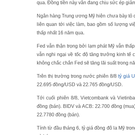
qua. Đồng tiền này vẫn đang chịu sức ép giảm 
Ngân hàng Trung ương Mỹ hiện chưa bày tỏ qu
liên quan tới việc làm, bao gồm số lượng vi
thấp nhất 16 năm qua.
Fed vẫn thận trọng bởi lạm phát Mỹ vẫn thấ
vẫn nghi ngại về tốc độ tăng trưởng kinh tế 
không chắc chắn Fed sẽ tăng lãi suất trong n
Trên thị trường trong nước phiên 8/8
tỷ giá 
22.695 đồng/USD và 22.765 đồng/USD.
Tới cuối phiên 8/8, Vietcombank và Vietin
đồng (bán). BIDV và ACB: 22.700 đồng (mua)
22.7780 đồng (bán).
Tính từ đầu tháng 6, tỷ giá đồng đô la Mỹ tr