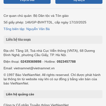
Cơ quan chủ quản: Bộ Dân tộc và Tôn giáo
Số giấy phép: 146/GP-BVHTTDL, cấp ngày 17/10/2025
Tổng biên tập: Nguyễn Văn Bá
Liên hệ tòa soạn
Địa chỉ: Tầng 18, Toà nhà Cục Viễn thông (VNTA), 68 Dương
Đình Nghệ, phường Cầu Giấy, TP. Hà Nội.
Điện thoại:
02439369898
- Hotline:
0923457788
Email: vietnamnet@vietnamnet.vn
© 1997 Báo VietNamNet. All rights reserved. Chỉ được phát hành
lại thông tin từ website này khi có sự đồng ý bằng văn bản của
báo VietNamNet.
Liên hệ quảng cáo
Công ty Cổ phần Truyền thông VietNamNet