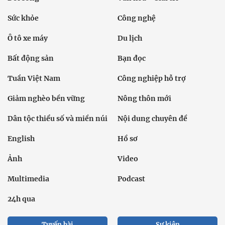
Sức khỏe
Công nghệ
Ô tô xe máy
Du lịch
Bất động sản
Bạn đọc
Tuần Việt Nam
Công nghiệp hỗ trợ
Giảm nghèo bền vững
Nông thôn mới
Dân tộc thiểu số và miền núi
Nội dung chuyên đề
English
Hồ sơ
Ảnh
Video
Multimedia
Podcast
24h qua
Tuyến bài
Sự kiện