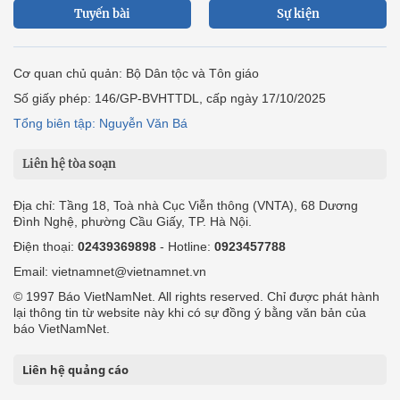
Tuyến bài
Sự kiện
Cơ quan chủ quản: Bộ Dân tộc và Tôn giáo
Số giấy phép: 146/GP-BVHTTDL, cấp ngày 17/10/2025
Tổng biên tập: Nguyễn Văn Bá
Liên hệ tòa soạn
Địa chỉ: Tầng 18, Toà nhà Cục Viễn thông (VNTA), 68 Dương
Đình Nghệ, phường Cầu Giấy, TP. Hà Nội.
Điện thoại:
02439369898
- Hotline:
0923457788
Email: vietnamnet@vietnamnet.vn
© 1997 Báo VietNamNet. All rights reserved. Chỉ được phát hành
lại thông tin từ website này khi có sự đồng ý bằng văn bản của
báo VietNamNet.
Liên hệ quảng cáo