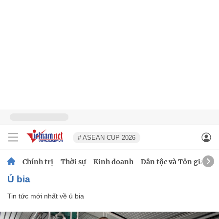
# ASEAN CUP 2026
Chính trị
Thời sự
Kinh doanh
Dân tộc và Tôn giáo
ủ bia
Tin tức mới nhất về
ủ bia