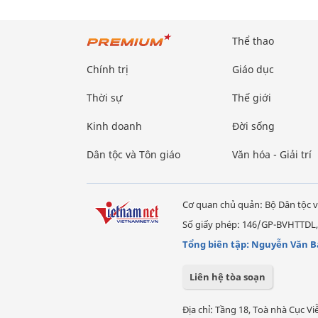
Thể thao
Chính trị
Giáo dục
Thời sự
Thế giới
Kinh doanh
Đời sống
Dân tộc và Tôn giáo
Văn hóa - Giải trí
Cơ quan chủ quản: Bộ Dân tộc v
Số giấy phép: 146/GP-BVHTTDL,
Tổng biên tập: Nguyễn Văn B
Liên hệ tòa soạn
Địa chỉ: Tầng 18, Toà nhà Cục 