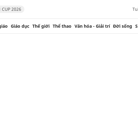
 CUP 2026
Tu
giáo
Giáo dục
Thế giới
Thể thao
Văn hóa - Giải trí
Đời sống
S