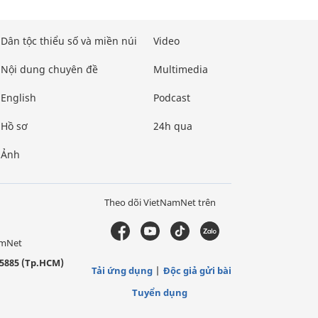
Dân tộc thiểu số và miền núi
Video
Nội dung chuyên đề
Multimedia
English
Podcast
Hồ sơ
24h qua
Ảnh
Theo dõi VietNamNet trên
amNet
5885 (Tp.HCM)
Tải ứng dụng
Độc giả gửi bài
Tuyển dụng