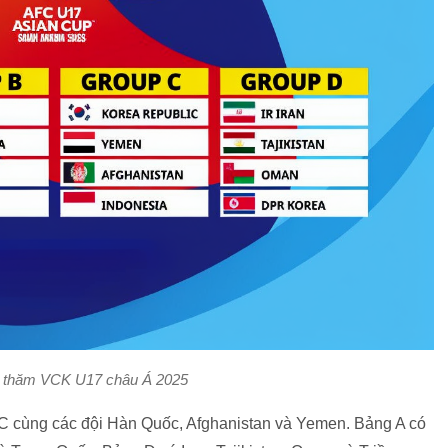
c thăm VCK U17 châu Á 2025
C cùng các đội Hàn Quốc, Afghanistan và Yemen. Bảng A có