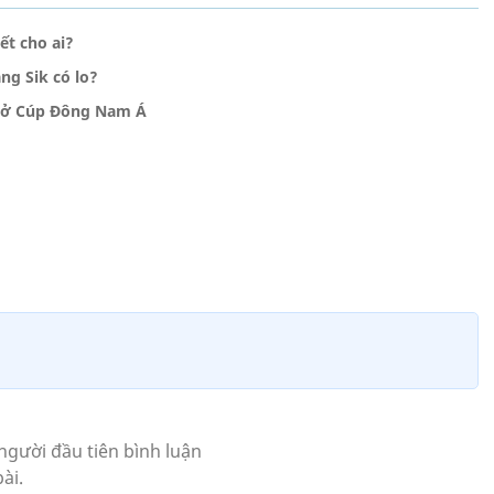
t cho ai?
g Sik có lo?
 ở Cúp Đông Nam Á