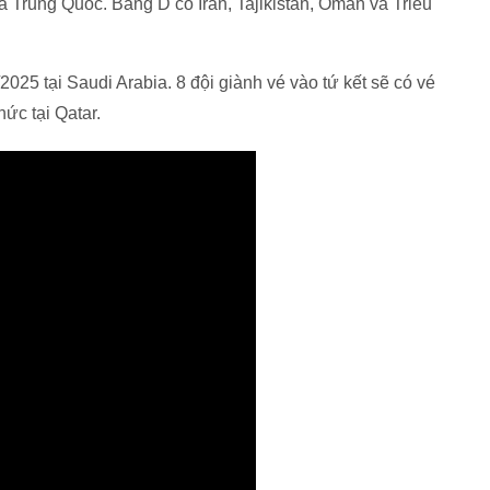
à Trung Quốc. Bảng D có Iran, Tajikistan, Oman và Triều
25 tại Saudi Arabia. 8 đội giành vé vào tứ kết sẽ có vé
c tại Qatar.