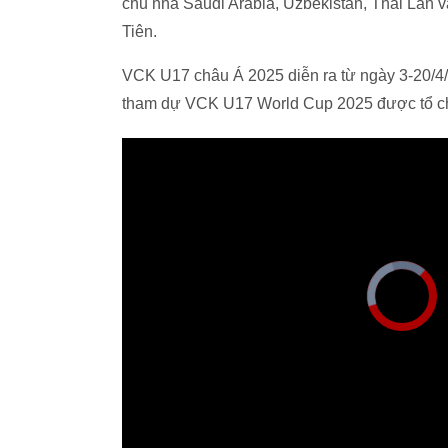
chủ nhà Saudi Arabia, Uzbekistan, Thái Lan v
Tiên.
VCK U17 châu Á 2025 diễn ra từ ngày 3-20/4/20
tham dự VCK U17 World Cup 2025 được tổ chứ