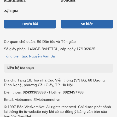
Multimedia
Podcast
24h qua
Tuyến bài
Sự kiện
Cơ quan chủ quản: Bộ Dân tộc và Tôn giáo
Số giấy phép: 146/GP-BVHTTDL, cấp ngày 17/10/2025
Tổng biên tập: Nguyễn Văn Bá
Liên hệ tòa soạn
Địa chỉ: Tầng 18, Toà nhà Cục Viễn thông (VNTA), 68 Dương
Đình Nghệ, phường Cầu Giấy, TP. Hà Nội.
Điện thoại:
02439369898
- Hotline:
0923457788
Email: vietnamnet@vietnamnet.vn
© 1997 Báo VietNamNet. All rights reserved. Chỉ được phát hành
lại thông tin từ website này khi có sự đồng ý bằng văn bản của
báo VietNamNet.