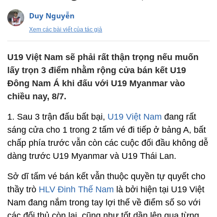
Duy Nguyễn
Xem các bài viết của tác giả
U19 Việt Nam sẽ phải rất thận trọng nếu muốn
lấy trọn 3 điểm nhằm rộng cửa bán kết U19
Đông Nam Á khi đấu với U19 Myanmar vào
chiều nay, 8/7.
1. Sau 3 trận đấu bất bại,
U19 Việt Nam
đang rất
sáng cửa cho 1 trong 2 tấm vé đi tiếp ở bảng A, bất
chấp phía trước vẫn còn các cuộc đối đầu không dễ
dàng trước U19 Myanmar và U19 Thái Lan.
Sở dĩ tấm vé bán kết vẫn thuộc quyền tự quyết cho
thầy trò
HLV Đinh Thế Nam
là bởi hiện tại U19 Việt
Nam đang nắm trong tay lợi thế về điểm số so với
các đối thủ còn lại, cũng như tốt dần lên qua từng