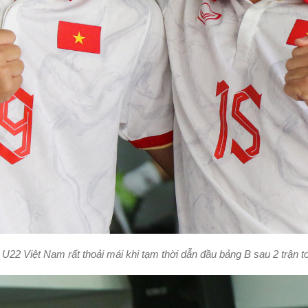
 U22 Việt Nam rất thoải mái khi tạm thời dẫn đầu bảng B sau 2 trận t