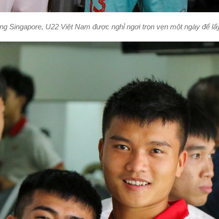
ng Singapore, U22 Việt Nam được nghỉ ngơi trọn vẹn một ngày để lấy