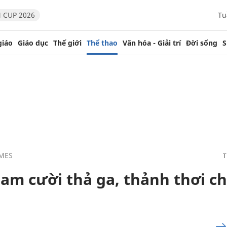
 CUP 2026
Tu
giáo
Giáo dục
Thế giới
Thể thao
Văn hóa - Giải trí
Đời sống
S
MES
Nam cười thả ga, thảnh thơi c