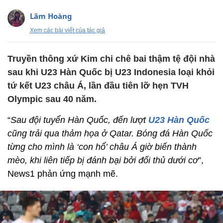
Lâm Hoàng
Xem các bài viết của tác giả
Truyền thông xứ Kim chi chê bai thậm tệ đội nhà
sau khi U23 Hàn Quốc bị U23 Indonesia loại khỏi
tứ kết U23 châu Á, lần đầu tiên lỡ hẹn TVH
Olympic sau 40 năm.
“
Sau đội tuyển Hàn Quốc, đến lượt
U23 Hàn Quốc
cũng trải qua thảm họa ở Qatar. Bóng đá Hàn Quốc
từng cho mình là ‘con hổ’ châu Á giờ biến thành
mèo, khi liên tiếp bị đánh bại bởi đối thủ dưới cơ
”,
News1 phản ứng mạnh mẽ.