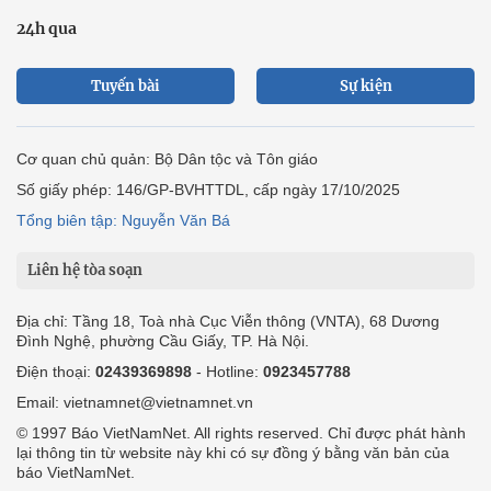
24h qua
Tuyến bài
Sự kiện
Cơ quan chủ quản: Bộ Dân tộc và Tôn giáo
Số giấy phép: 146/GP-BVHTTDL, cấp ngày 17/10/2025
Tổng biên tập: Nguyễn Văn Bá
Liên hệ tòa soạn
Địa chỉ: Tầng 18, Toà nhà Cục Viễn thông (VNTA), 68 Dương
Đình Nghệ, phường Cầu Giấy, TP. Hà Nội.
Điện thoại:
02439369898
- Hotline:
0923457788
Email: vietnamnet@vietnamnet.vn
© 1997 Báo VietNamNet. All rights reserved. Chỉ được phát hành
lại thông tin từ website này khi có sự đồng ý bằng văn bản của
báo VietNamNet.