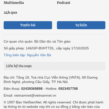
Multimedia
Podcast
24h qua
Tuyến bài
Sự kiện
Cơ quan chủ quản: Bộ Dân tộc và Tôn giáo
Số giấy phép: 146/GP-BVHTTDL, cấp ngày 17/10/2025
Tổng biên tập: Nguyễn Văn Bá
Liên hệ tòa soạn
Địa chỉ: Tầng 18, Toà nhà Cục Viễn thông (VNTA), 68 Dương
Đình Nghệ, phường Cầu Giấy, TP. Hà Nội.
Điện thoại:
02439369898
- Hotline:
0923457788
Email: vietnamnet@vietnamnet.vn
© 1997 Báo VietNamNet. All rights reserved. Chỉ được phát hành
lại thông tin từ website này khi có sự đồng ý bằng văn bản của