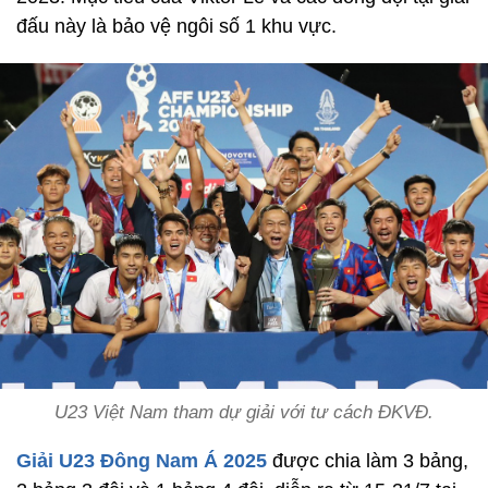
đấu này là bảo vệ ngôi số 1 khu vực.
U23 Việt Nam tham dự giải với tư cách ĐKVĐ.
Giải U23 Đông Nam Á 2025
được chia làm 3 bảng,