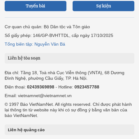
Tuyến bài
Sự kiện
Cơ quan chủ quản: Bộ Dân tộc và Tôn giáo
Số giấy phép: 146/GP-BVHTTDL, cấp ngày 17/10/2025
Tổng biên tập: Nguyễn Văn Bá
Liên hệ tòa soạn
Địa chỉ: Tầng 18, Toà nhà Cục Viễn thông (VNTA), 68 Dương
Đình Nghệ, phường Cầu Giấy, TP. Hà Nội.
Điện thoại:
02439369898
- Hotline:
0923457788
Email: vietnamnet@vietnamnet.vn
© 1997 Báo VietNamNet. All rights reserved. Chỉ được phát hành
lại thông tin từ website này khi có sự đồng ý bằng văn bản của
báo VietNamNet.
Liên hệ quảng cáo