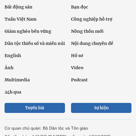
Bất động sản
Bạn đọc
Tuần Việt Nam
Công nghiệp hỗ trợ
Giảm nghèo bền vững
Nông thôn mới
Dân tộc thiểu số và miền núi
Nội dung chuyên đề
English
Hồ sơ
Ảnh
Video
Multimedia
Podcast
24h qua
Tuyến bài
Sự kiện
Cơ quan chủ quản: Bộ Dân tộc và Tôn giáo