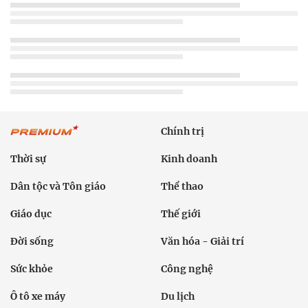
Chính trị
Thời sự
Kinh doanh
Dân tộc và Tôn giáo
Thể thao
Giáo dục
Thế giới
Đời sống
Văn hóa - Giải trí
Sức khỏe
Công nghệ
Ô tô xe máy
Du lịch