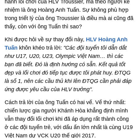
hành lối chơi của HLV Troussier, mà theo người kế
nhiệm là ông Hoàng Anh Tuấn. Sự không phù hợp
trong triết lý của ông Troussier là điều mà ai cũng đã
thấy, còn với ông Tuấn thì sao?
Khi được hỏi về sự thay đổi này,
HLV Hoàng Anh
Tuấn
khôn khéo trả lời:
"Các đội tuyển tôi dẫn dắt
như U17, U20, U23, Olympic Việt Nam… thì các
bạn đã biết. Đó là định hướng có sẵn. Kết quả tốt
đẹp và lối chơi đó tiếp tục được tôi phát huy. ĐTQG
là số 1, nên các cầu thủ khi lên ĐTQG cần phải đáp
ứng được yêu cầu của HLV trưởng".
Cách trả lời của ông Tuấn có hai vế. Vế thứ nhất:
chiến lược gia người Khánh Hòa khẳng định mình
vẫn thay đổi lối chơi khi đã áp dụng rất thành công
ở các đội tuyển trẻ, với dấu ấn lớn nhất là cùng U19
Việt Nam dự VCK U20 thế giới 2017.