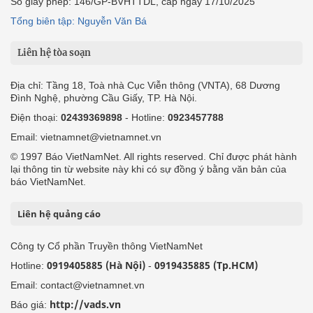
Số giấy phép: 146/GP-BVHTTDL, cấp ngày 17/10/2025
Tổng biên tập: Nguyễn Văn Bá
Liên hệ tòa soạn
Địa chỉ: Tầng 18, Toà nhà Cục Viễn thông (VNTA), 68 Dương
Đình Nghệ, phường Cầu Giấy, TP. Hà Nội.
Điện thoại:
02439369898
- Hotline:
0923457788
Email: vietnamnet@vietnamnet.vn
© 1997 Báo VietNamNet. All rights reserved. Chỉ được phát hành
lại thông tin từ website này khi có sự đồng ý bằng văn bản của
báo VietNamNet.
Liên hệ quảng cáo
Công ty Cổ phần Truyền thông VietNamNet
0919405885 (Hà Nội)
0919435885 (Tp.HCM)
Hotline:
-
Email: contact@vietnamnet.vn
http://vads.vn
Báo giá: