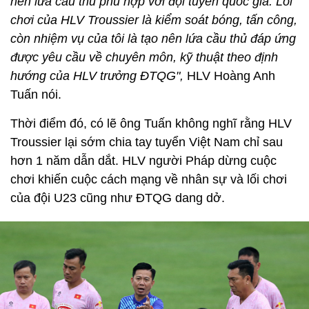
nên lứa cầu thủ phù hợp với đội tuyển quốc gia. Lối
chơi của HLV Troussier là kiểm soát bóng, tấn công,
còn nhiệm vụ của tôi là tạo nên lứa cầu thủ đáp ứng
được yêu cầu về chuyên môn, kỹ thuật theo định
hướng của HLV trưởng ĐTQG",
HLV Hoàng Anh
Tuấn nói.
Thời điểm đó, có lẽ ông Tuấn không nghĩ rằng HLV
Troussier lại sớm chia tay tuyển Việt Nam chỉ sau
hơn 1 năm dẫn dắt. HLV người Pháp dừng cuộc
chơi khiến cuộc cách mạng về nhân sự và lối chơi
của đội U23 cũng như ĐTQG dang dở.