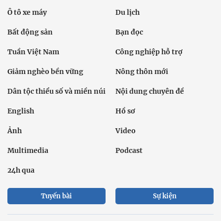
Ô tô xe máy
Du lịch
Bất động sản
Bạn đọc
Tuần Việt Nam
Công nghiệp hỗ trợ
Giảm nghèo bền vững
Nông thôn mới
Dân tộc thiểu số và miền núi
Nội dung chuyên đề
English
Hồ sơ
Ảnh
Video
Multimedia
Podcast
24h qua
Tuyến bài
Sự kiện