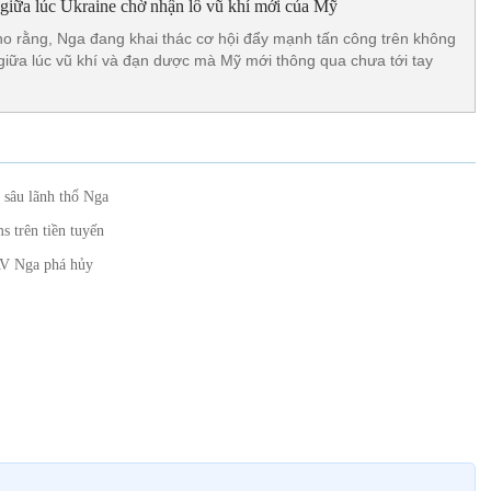
giữa lúc Ukraine chờ nhận lô vũ khí mới của Mỹ
o rằng, Nga đang khai thác cơ hội đẩy mạnh tấn công trên không
 giữa lúc vũ khí và đạn dược mà Mỹ mới thông qua chưa tới tay
 sâu lãnh thổ Nga
s trên tiền tuyến
AV Nga phá hủy