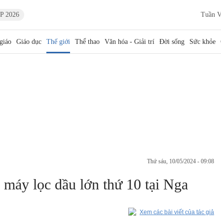
P 2026
Tuần V
giáo
Giáo dục
Thế giới
Thể thao
Văn hóa - Giải trí
Đời sống
Sức khỏe
thứ sáu, 10/05/2024 - 09:08
máy lọc dầu lớn thứ 10 tại Nga
Xem các bài viết của tác giả