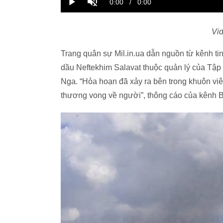
Vid
Trang quân sự Mil.in.ua dẫn nguồn từ kênh t
dầu Neftekhim Salavat thuộc quản lý của Tập 
Nga. “Hỏa hoạn đã xảy ra bên trong khuôn vi
thương vong về người”, thông cáo của kênh B