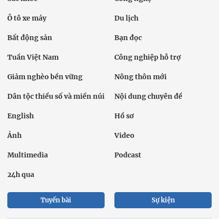
Ô tô xe máy
Du lịch
Bất động sản
Bạn đọc
Tuần Việt Nam
Công nghiệp hỗ trợ
Giảm nghèo bền vững
Nông thôn mới
Dân tộc thiểu số và miền núi
Nội dung chuyên đề
English
Hồ sơ
Ảnh
Video
Multimedia
Podcast
24h qua
Tuyến bài
Sự kiện