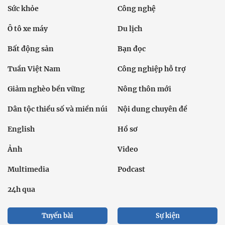
Sức khỏe
Công nghệ
Ô tô xe máy
Du lịch
Bất động sản
Bạn đọc
Tuần Việt Nam
Công nghiệp hỗ trợ
Giảm nghèo bền vững
Nông thôn mới
Dân tộc thiểu số và miền núi
Nội dung chuyên đề
English
Hồ sơ
Ảnh
Video
Multimedia
Podcast
24h qua
Tuyến bài
Sự kiện