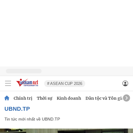
# ASEAN CUP 2026
Chính trị
Thời sự
Kinh doanh
Dân tộc và Tôn giáo
UBND.TP
Tin tức mới nhất về
UBND.TP