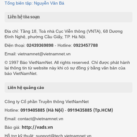
Tổng biên tập: Nguyễn Văn Bá
Liên hệ tòa soạn
Địa chỉ: Tầng 18, Toà nhà Cục Viễn thông (VNTA), 68 Dương
Đình Nghệ, phường Cầu Giấy, TP. Hà Nội.
Điện thoại:
02439369898
- Hotline:
0923457788
Email: vietnamnet@vietnamnet.vn
© 1997 Báo VietNamNet. All rights reserved. Chỉ được phát hành
lại thông tin từ website này khi có sự đồng ý bằng văn bản của
báo VietNamNet.
Liên hệ quảng cáo
Công ty Cổ phần Truyền thông VietNamNet
0919405885 (Hà Nội)
0919435885 (Tp.HCM)
Hotline:
-
Email: contact@vietnamnet.vn
http://vads.vn
Báo giá:
Hỗ trợ kỹ thuật: support@tech.vietnamnet.vn