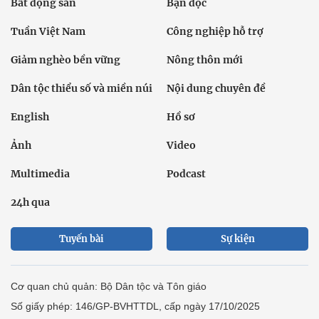
Bất động sản
Bạn đọc
Tuần Việt Nam
Công nghiệp hỗ trợ
Giảm nghèo bền vững
Nông thôn mới
Dân tộc thiểu số và miền núi
Nội dung chuyên đề
English
Hồ sơ
Ảnh
Video
Multimedia
Podcast
24h qua
Tuyến bài
Sự kiện
Cơ quan chủ quản: Bộ Dân tộc và Tôn giáo
Số giấy phép: 146/GP-BVHTTDL, cấp ngày 17/10/2025