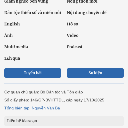
Giảm nghèo bền vững
Nông thôn mới
Dân tộc thiểu số và miền núi
Nội dung chuyên đề
English
Hồ sơ
Ảnh
Video
Multimedia
Podcast
24h qua
Tuyến bài
Sự kiện
Cơ quan chủ quản: Bộ Dân tộc và Tôn giáo
Số giấy phép: 146/GP-BVHTTDL, cấp ngày 17/10/2025
Tổng biên tập: Nguyễn Văn Bá
Liên hệ tòa soạn