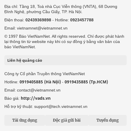
Địa chỉ: Tầng 18, Toà nhà Cục Viễn thông (VNTA), 68 Dương
Đình Nghệ, phường Cầu Giấy, TP. Hà Nội.
Điện thoại:
02439369898
- Hotline:
0923457788
Email: vietnamnet@vietnamnet.vn
© 1997 Báo VietNamNet. All rights reserved. Chỉ được phát hành
lại thông tin từ website này khi có sự đồng ý bằng văn bản của
báo VietNamNet.
Liên hệ quảng cáo
Công ty Cổ phần Truyền thông VietNamNet
0919405885 (Hà Nội)
0919435885 (Tp.HCM)
Hotline:
-
Email: contact@vietnamnet.vn
http://vads.vn
Báo giá:
Hỗ trợ kỹ thuật: support@tech.vietnamnet.vn
Tải ứng dụng
Độc giả gửi bài
Tuyển dụng