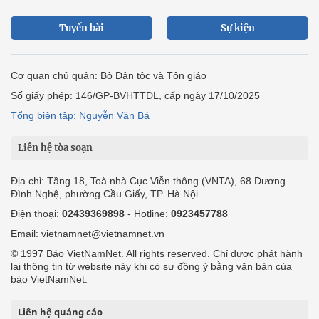
Tuyến bài
Sự kiện
Cơ quan chủ quản: Bộ Dân tộc và Tôn giáo
Số giấy phép: 146/GP-BVHTTDL, cấp ngày 17/10/2025
Tổng biên tập: Nguyễn Văn Bá
Liên hệ tòa soạn
Địa chỉ: Tầng 18, Toà nhà Cục Viễn thông (VNTA), 68 Dương
Đình Nghệ, phường Cầu Giấy, TP. Hà Nội.
Điện thoại:
02439369898
- Hotline:
0923457788
Email: vietnamnet@vietnamnet.vn
© 1997 Báo VietNamNet. All rights reserved. Chỉ được phát hành
lại thông tin từ website này khi có sự đồng ý bằng văn bản của
báo VietNamNet.
Liên hệ quảng cáo