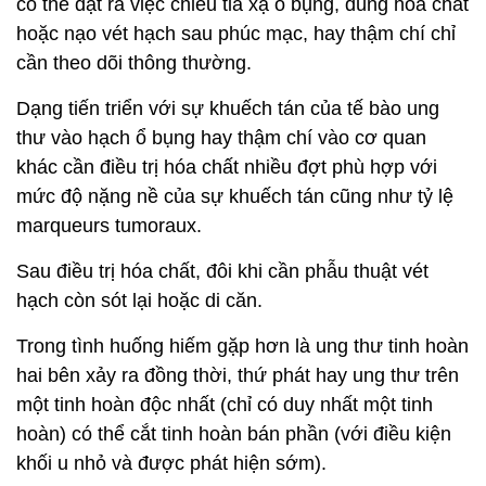
có thể đặt ra việc chiếu tia xạ ổ bụng, dùng hóa chất
hoặc nạo vét hạch sau phúc mạc, hay thậm chí chỉ
cần theo dõi thông thường.
Dạng tiến triển với sự khuếch tán của tế bào ung
thư vào hạch ổ bụng hay thậm chí vào cơ quan
khác cần điều trị hóa chất nhiều đợt phù hợp với
mức độ nặng nề của sự khuếch tán cũng như tỷ lệ
marqueurs tumoraux.
Sau điều trị hóa chất, đôi khi cần phẫu thuật vét
hạch còn sót lại hoặc di căn.
Trong tình huống hiếm gặp hơn là ung thư tinh hoàn
hai bên xảy ra đồng thời, thứ phát hay ung thư trên
một tinh hoàn độc nhất (chỉ có duy nhất một tinh
hoàn) có thể cắt tinh hoàn bán phần (với điều kiện
khối u nhỏ và được phát hiện sớm).