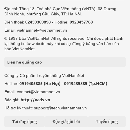
Địa chỉ: Tầng 18, Toà nhà Cục Viễn thông (VNTA), 68 Dương
Đình Nghệ, phường Cầu Giấy, TP. Hà Nội.
Điện thoại:
02439369898
- Hotline:
0923457788
Email: vietnamnet@vietnamnet.vn
© 1997 Báo VietNamNet. All rights reserved. Chỉ được phát hành
lại thông tin từ website này khi có sự đồng ý bằng văn bản của
báo VietNamNet.
Liên hệ quảng cáo
Công ty Cổ phần Truyền thông VietNamNet
0919405885 (Hà Nội)
0919435885 (Tp.HCM)
Hotline:
-
Email: contact@vietnamnet.vn
http://vads.vn
Báo giá:
Hỗ trợ kỹ thuật: support@tech.vietnamnet.vn
Tải ứng dụng
Độc giả gửi bài
Tuyển dụng