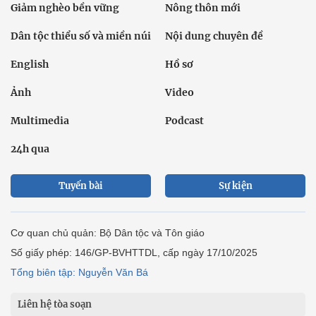
Giảm nghèo bền vững
Nông thôn mới
Dân tộc thiểu số và miền núi
Nội dung chuyên đề
English
Hồ sơ
Ảnh
Video
Multimedia
Podcast
24h qua
Tuyến bài
Sự kiện
Cơ quan chủ quản: Bộ Dân tộc và Tôn giáo
Số giấy phép: 146/GP-BVHTTDL, cấp ngày 17/10/2025
Tổng biên tập: Nguyễn Văn Bá
Liên hệ tòa soạn