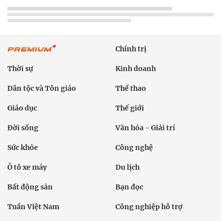
Chính trị
Thời sự
Kinh doanh
Dân tộc và Tôn giáo
Thể thao
Giáo dục
Thế giới
Đời sống
Văn hóa - Giải trí
Sức khỏe
Công nghệ
Ô tô xe máy
Du lịch
Bất động sản
Bạn đọc
Tuần Việt Nam
Công nghiệp hỗ trợ