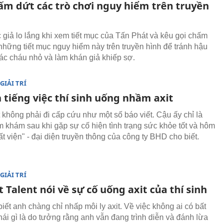
ấm dứt các trò chơi nguy hiểm trên truyền
 giả lo lắng khi xem tiết mục của Tấn Phát và kêu gọi chấm
những tiết mục nguy hiểm này trên truyền hình để tránh hậu
ác cháu nhỏ và làm khán giả khiếp sợ.
GIẢI TRÍ
 tiếng việc thí sinh uống nhầm axit
 không phải đi cấp cứu như một số báo viết. Cậu ấy chỉ là
 khám sau khi gặp sự cố hiện tình trạng sức khỏe tốt và hôm
t viện" - đại diện truyền thông của công ty BHD cho biết.
GIẢI TRÍ
 Talent nói về sự cố uống axit của thí sinh
iết anh chàng chỉ nhấp môi ly axit. Về việc không ai có bất
hái gì là do tưởng rằng anh vẫn đang trình diễn và đánh lừa