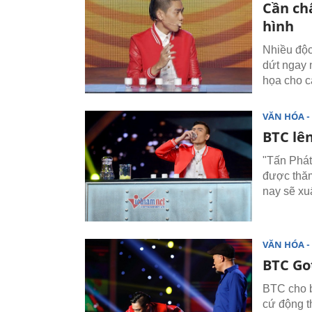
Cần ch
hình
Nhiều độc
dứt ngay 
họa cho c
VĂN HÓA - 
BTC lên
"Tấn Phát
được thăm
nay sẽ xuấ
VĂN HÓA - 
BTC Got
BTC cho b
cứ động t