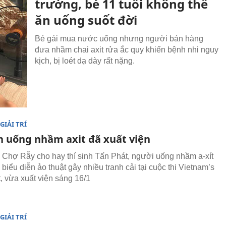
trường, bé 11 tuổi không thể
ăn uống suốt đời
Bé gái mua nước uống nhưng người bán hàng
đưa nhầm chai axit rửa ắc quy khiến bệnh nhi nguy
kịch, bị loét dạ dày rất nặng.
GIẢI TRÍ
nh uống nhầm axit đã xuất viện
 Chợ Rẫy cho hay thí sinh Tấn Phát, người uống nhầm a-xít
biểu diễn ảo thuật gây nhiều tranh cải tại cuộc thi Vietnam’s
t, vừa xuất viện sáng 16/1
GIẢI TRÍ