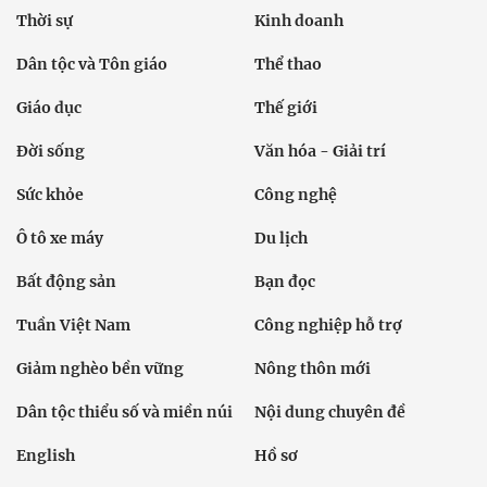
Thời sự
Kinh doanh
Dân tộc và Tôn giáo
Thể thao
Giáo dục
Thế giới
Đời sống
Văn hóa - Giải trí
Sức khỏe
Công nghệ
Ô tô xe máy
Du lịch
Bất động sản
Bạn đọc
Tuần Việt Nam
Công nghiệp hỗ trợ
Giảm nghèo bền vững
Nông thôn mới
Dân tộc thiểu số và miền núi
Nội dung chuyên đề
English
Hồ sơ