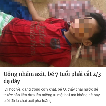
Uống nhầm axit, bé 7 tuổi phải cắt 2/3
dạ dày
Đi học về, đang trong cơn khát, bé Q. thấy chai nước để
trước sân liền đưa lên miệng tu một hơi mà không hề hay
biết đó là chai axit pha loãng.