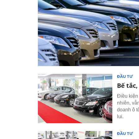
ĐẦU TƯ
Bế tắc
Điều kiện
nhiên, vẫ
doanh ô t
lui.
ĐẦU TƯ