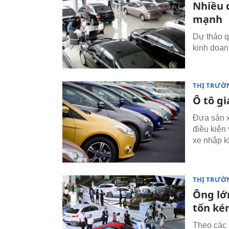
Nhiều 
mạnh
Dự thảo q
kinh doan
THỊ TRƯỜ
Ô tô gi
Đưa sản x
điều kiện
xe nhập k
THỊ TRƯỜ
Ông lớn
tốn ké
Theo các 