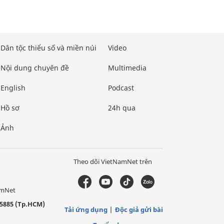
Dân tộc thiểu số và miền núi
Video
Nội dung chuyên đề
Multimedia
English
Podcast
Hồ sơ
24h qua
Ảnh
Theo dõi VietNamNet trên
amNet
5885 (Tp.HCM)
Tải ứng dụng
Độc giả gửi bài