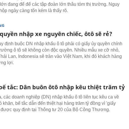
i lớn đang để để các tập đoàn lớn thâu tóm thị trường. Nguy
 hộp ngày càng tốn kém là thấy rõ.
NG
 quyền nhập xe nguyên chiếc, ôtô sẽ rẻ?
uy định buộc DN nhập khẩu ô tô phải có giấy ủy quyền chính
 trường ô tô sẽ không còn độc quyền. Nhiều mẫu xe cỡ nhỏ,
 Thái Lan, Indonesia sẽ tràn vào Việt Nam, khi đó khách hàng
ng lợi.
bế tắc: Dân buôn ôtô nhập kêu thiệt trăm tỷ
, các doanh nghiệp (DN) nhập khẩu ô tô liên tục kêu ca về
khăn, bế tắc dẫn đến thiệt hại hàng trăm tỷ đồng vì 'giấy
 được quy định tại Thông tư 20 của Bộ Công Thương.