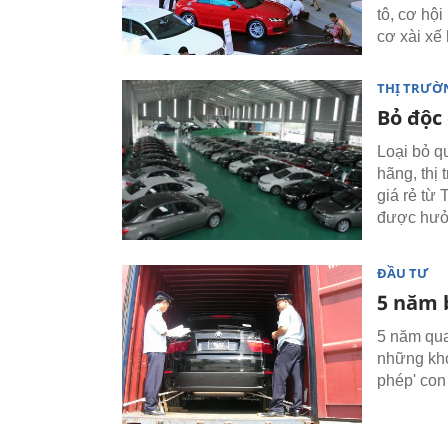
tô, cơ hộ
cơ xài xế
THỊ TRƯỜ
Bỏ độc
Loại bỏ q
hãng, thị
giá rẻ từ
được hưở
ĐẦU TƯ
5 năm 
5 năm qua
những khó 
phép' con