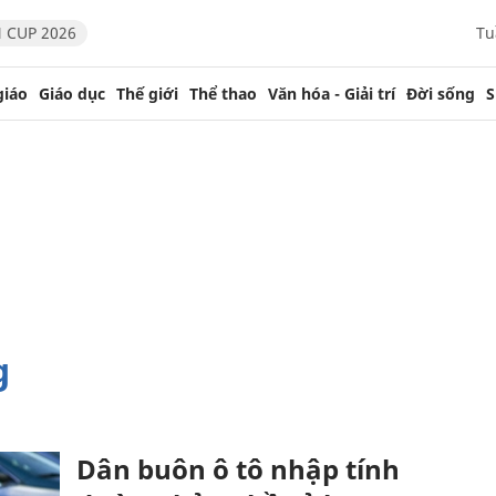
 CUP 2026
Tu
giáo
Giáo dục
Thế giới
Thể thao
Văn hóa - Giải trí
Đời sống
S
g
Dân buôn ô tô nhập tính